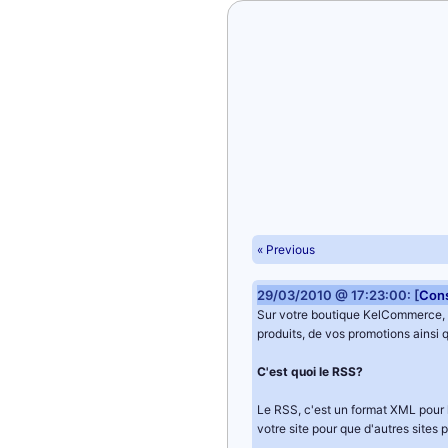
« Previous
29/03/2010 @ 17:23:00: [
Cons
Sur votre boutique KelCommerce,
produits, de vos promotions ainsi q
C'est quoi le RSS?
Le RSS, c'est un format XML pour l
votre site pour que d'autres sites 