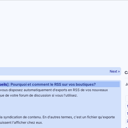
Next »
C
eils
]: Pourquoi et comment le RSS sur vos boutiques?
J
 vous disposez automatiquement d'exports en RSS de vos nouveaux
ue de votre forum de discussion si vous l'utilisez.
a syndication de contenu. En d'autres termes, c'est un fichier qu'exporte
puissent l'afficher chez eux.
«