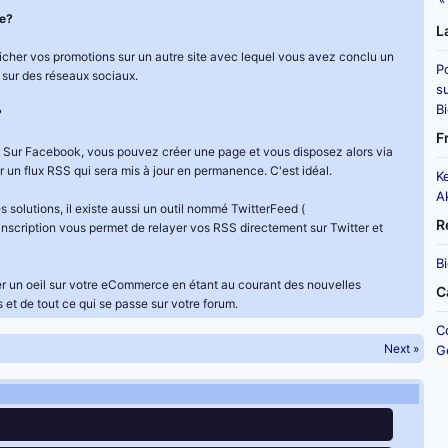
e?
L
cher vos promotions sur un autre site avec lequel vous avez conclu un
P
a sur des réseaux sociaux.
su
B
?
F
fet. Sur Facebook, vous pouvez créer une page et vous disposez alors via
er un flux RSS qui sera mis à jour en permanence. C'est idéal.
K
A
s solutions, il existe aussi un outil nommé TwitterFeed (
R
 inscription vous permet de relayer vos RSS directement sur Twitter et
B
der un oeil sur votre eCommerce en étant au courant des nouvelles
C
et de tout ce qui se passe sur votre forum.
C
Next »
G