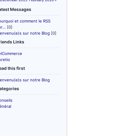
atest Messages
ourquoi et comment le RSS
r...
[0]
ienvenu(e)s sur notre Blog
[0]
riends Links
elCommerce
kretio
ead this first
ienvenu(e)s sur notre Blog
ategories
onseils
énéral