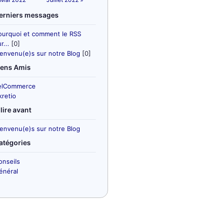
erniers messages
ourquoi et comment le RSS
r...
[0]
ienvenu(e)s sur notre Blog
[0]
iens Amis
elCommerce
kretio
 lire avant
ienvenu(e)s sur notre Blog
atégories
onseils
énéral