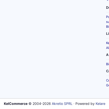
D
P
su
B
L
K
A
A
B
C
C
G
KelCommerce
© 2004-2026
Akretio SPRL
· Powered by
Kelare