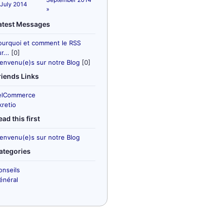
 July 2014
»
atest Messages
ourquoi et comment le RSS
r...
[0]
ienvenu(e)s sur notre Blog
[0]
riends Links
elCommerce
kretio
ead this first
ienvenu(e)s sur notre Blog
ategories
onseils
énéral