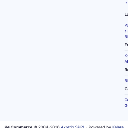
«
L
P
su
B
F
K
A
R
B
C
C
G
KelCommerce
© 2004-2026
Akretio SPRL
· Powered by
Kelare