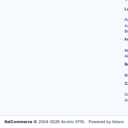
L
P
su
B
F
K
A
R
B
C
C
G
KelCommerce
© 2004-2026
Akretio SPRL
· Powered by
Kelare