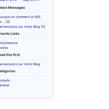
atest Messages
ourquoi et comment le RSS
r...
[0]
ienvenu(e)s sur notre Blog
[0]
riends Links
elCommerce
kretio
ead this first
ienvenu(e)s sur notre Blog
ategories
onseils
énéral