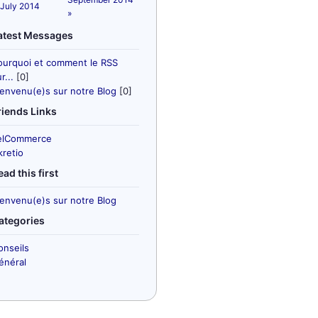
 July 2014
»
atest Messages
ourquoi et comment le RSS
r...
[0]
ienvenu(e)s sur notre Blog
[0]
riends Links
elCommerce
kretio
ead this first
ienvenu(e)s sur notre Blog
ategories
onseils
énéral