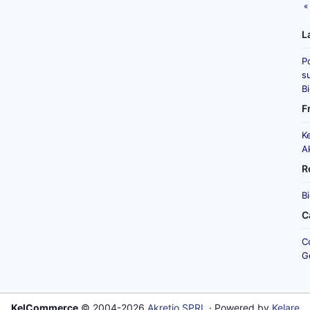
«
L
P
su
B
F
K
A
R
B
C
C
G
KelCommerce
© 2004-2026
Akretio SPRL
· Powered by
Kelare