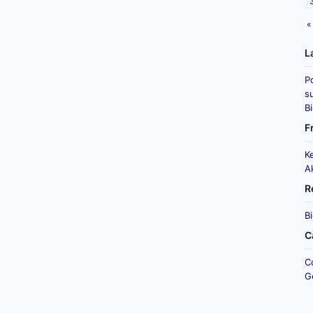
«
L
P
su
B
F
K
A
R
B
C
C
G