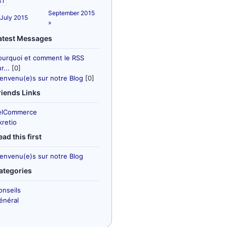
31
September 2015
 July 2015
»
atest Messages
ourquoi et comment le RSS
r...
[0]
ienvenu(e)s sur notre Blog
[0]
riends Links
elCommerce
kretio
ead this first
ienvenu(e)s sur notre Blog
ategories
onseils
énéral