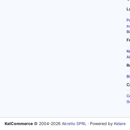
L
P
su
B
F
K
A
R
B
C
C
G
KelCommerce
© 2004-2026
Akretio SPRL
· Powered by
Kelare