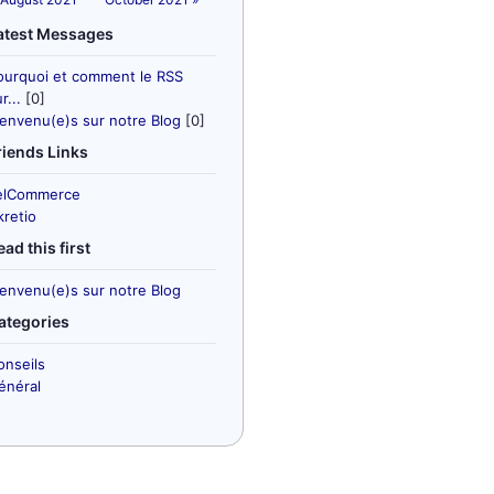
atest Messages
ourquoi et comment le RSS
r...
[0]
ienvenu(e)s sur notre Blog
[0]
riends Links
elCommerce
kretio
ead this first
ienvenu(e)s sur notre Blog
ategories
onseils
énéral