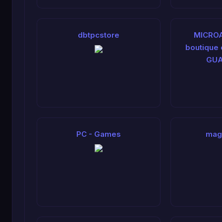
dbtpcstore
MICROA
boutique 
GUA
PC - Games
mag